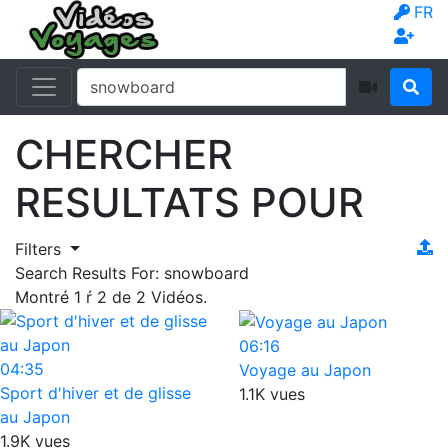
FR
CHERCHER
RESULTATS POUR
Filters
Search Results For:
snowboard
Montré
1
ŕ
2
de
2
Vidéos.
06:16
04:35
Voyage au Japon
Sport d'hiver et de glisse
1.1K vues
au Japon
1.9K vues