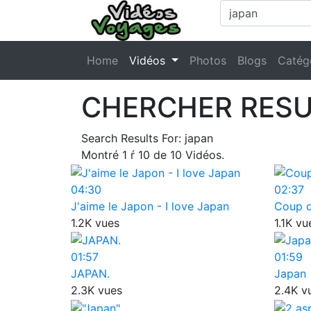
Home
Vidéos
Photos
Blogs
Catég
CHERCHER RESU
Search Results For:
japan
Montré
1
ŕ
10
de
10
Vidéos.
04:30
02:37
J'aime le Japon - I love Japan
Coup d
1.2K vues
1.1K vu
01:57
01:59
JAPAN.
Japan
2.3K vues
2.4K v