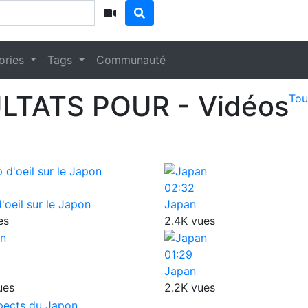
ories
Tags
Communauté
LTATS POUR
- Vidéos
Tou
02:32
'oeil sur le Japon
Japan
es
2.4K vues
01:29
Japan
ues
2.2K vues