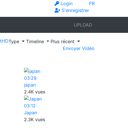
Login
FR
S'enregistrer
UPLOAD
t
HD
Type
Timeline
Plus récent
Envoyer Vidéo
03:29
japan
2.4K vues
03:12
Japan
2.3K vues