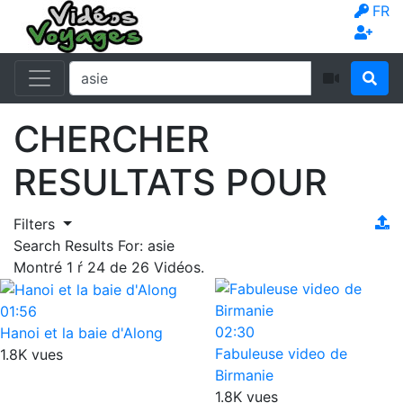
FR
CHERCHER
RESULTATS POUR
Filters
Search Results For:
asie
Montré
1
ŕ
24
de
26
Vidéos.
01:56
02:30
Hanoi et la baie d'Along
Fabuleuse video de
1.8K vues
Birmanie
1.8K vues