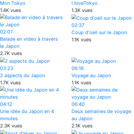
Mon Tokyo
I loveTokyo
1.4K vues
1.3K vues
02:37
02:07
Coup d'oeil sur le Japon
Balade en video à travers
1.1K vues
le Japon
2.7K vues
03:23
06:16
2 aspects du Japon
Voyage au Japon
1.7K vues
1.1K vues
04:12
06:40
Une idée du Japon en 4
Deux semaines de voyage
minutes
au Japon
2.3K vues
2.1K vues