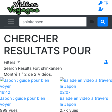
FR
CHERCHER
RESULTATS POUR
Filters
Search Results For:
shinkansen
Montré
1
ŕ
2
de
2
Vidéos.
16:42
02:07
Japon : guide pour bien
Balade en video à travers
voyer
le Japon
999 vues
2.7K vues