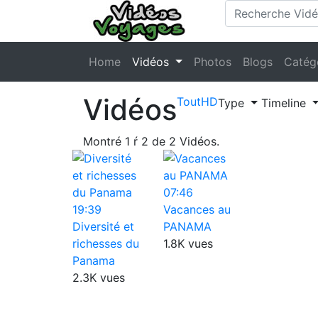
Home
Vidéos
Photos
Blogs
Catég
Vidéos
Tout
HD
Type
Timeline
Montré
1
ŕ
2
de
2
Vidéos.
07:46
19:39
Vacances au
Diversité et
PANAMA
richesses du
1.8K vues
Panama
2.3K vues