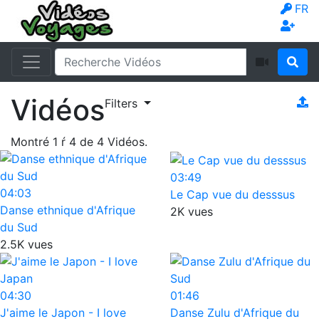
FR
Vidéos
Filters
Montré
1
ŕ
4
de
4
Vidéos.
03:49
04:03
Le Cap vue du desssus
Danse ethnique d'Afrique
2K vues
du Sud
2.5K vues
04:30
01:46
J'aime le Japon - I love
Danse Zulu d'Afrique du