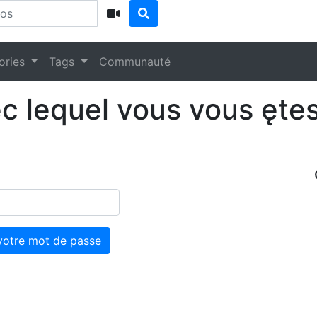
ories
Tags
Communauté
ec lequel vous vous ętes