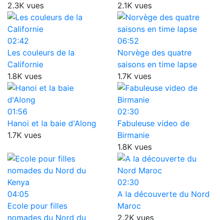
2.3K vues
2.1K vues
02:42
06:52
Les couleurs de la
Norvège des quatre
Californie
saisons en time lapse
1.8K vues
1.7K vues
01:56
02:30
Hanoi et la baie d'Along
Fabuleuse video de
1.7K vues
Birmanie
1.8K vues
02:30
04:05
A la découverte du Nord
Ecole pour filles
Maroc
nomades du Nord du
2.2K vues