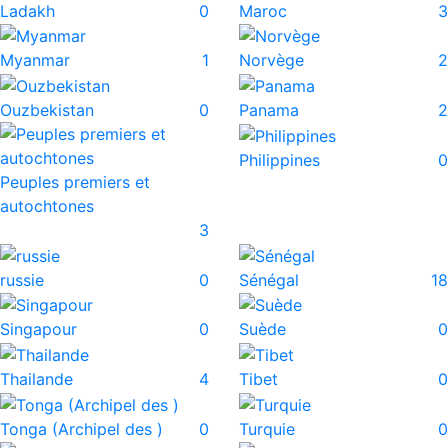
Ladakh
0
Maroc
3
Myanmar
1
Norvège
2
Ouzbekistan
0
Panama
2
Philippines
0
Peuples premiers et
autochtones
3
russie
0
Sénégal
18
Singapour
0
Suède
0
Thailande
4
Tibet
0
Tonga (Archipel des )
0
Turquie
0