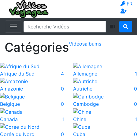
FR
Catégories
Vidéos
albums
Afrique du Sud
4
Allemagne
1
Amazonie
0
Autriche
0
Belgique
0
Cambodge
0
Canada
1
Chine
1
Corée du Nord
0
Cuba
0