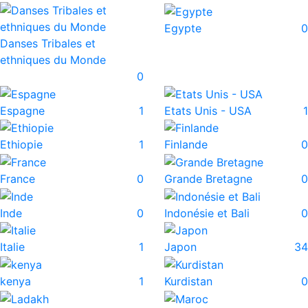
Egypte
0
Danses Tribales et
ethniques du Monde
0
Espagne
1
Etats Unis - USA
1
Ethiopie
1
Finlande
0
France
0
Grande Bretagne
0
Inde
0
Indonésie et Bali
0
Italie
1
Japon
34
kenya
1
Kurdistan
0