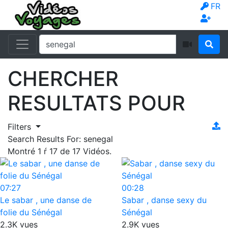
FR
CHERCHER
RESULTATS POUR
Filters
Search Results For:
senegal
Montré
1
ŕ
17
de
17
Vidéos.
07:27
00:28
Le sabar , une danse de
Sabar , danse sexy du
folie du Sénégal
Sénégal
2.3K vues
2.9K vues