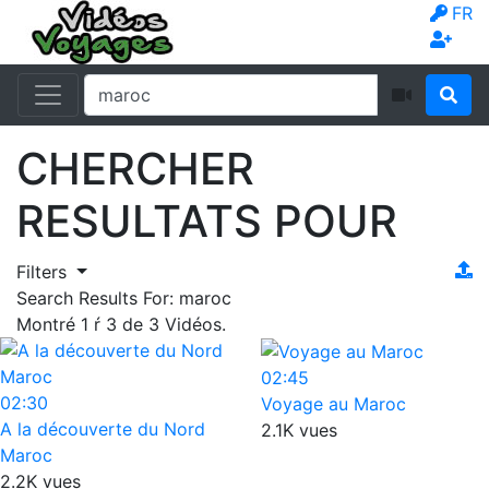
FR
CHERCHER
RESULTATS POUR
Filters
Search Results For:
maroc
Montré
1
ŕ
3
de
3
Vidéos.
02:45
02:30
Voyage au Maroc
A la découverte du Nord
2.1K vues
Maroc
2.2K vues