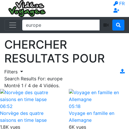
FR
CHERCHER
RESULTATS POUR
Filters
Search Results For:
europe
Montré
1
ŕ
4
de
4
Vidéos.
06:52
05:18
Norvège des quatre
Voyage en famille en
saisons en time lapse
Allemagne
1.8K vues
6K vues