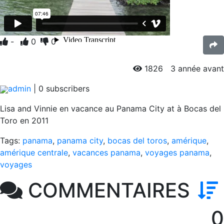
-
0
0
1826
3 année avant
admin
|
0
subscribers
Lisa and Vinnie en vacance au Panama City at à Bocas del
Toro en 2011
Tags:
panama
,
panama city
,
bocas del toros
,
amérique
,
amérique centrale
,
vacances panama
,
voyages panama
,
voyages
COMMENTAIRES
0