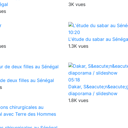
égal
3K vues
ues
10:20
L'étude du sabar au Sénéga
ues
1.3K vues
05:18
de deux filles au Sénégal
Dakar, S&eacute;n&eacute;g
s
diaporama / slideshow
1.8K vues
ns chirurgicales au Sénégal