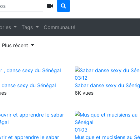
ories
Tags
Communauté
Plus récent
03:12
, danse sexy du Sénégal
Sabar danse sexy du Sénég
ues
6K vues
01:03
rir et apprendre le sabar
Musique et mucisiens au S