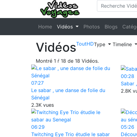
Home
Vidéos
Photos
Blogs
Catég
Vidéos
Tout
HD
Type
Timeline
Montré
1
ŕ
18
de
18
Vidéos.
00:28
07:27
Sabar 
Le sabar , une danse de folie du
2.8K v
Sénégal
2.3K vues
06:29
05:26
Twitching Eye Trio étudie le sabar
Découv