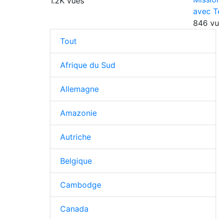
1.2K vues
avec T
846 vu
Tout
Afrique du Sud
Allemagne
Amazonie
Autriche
Belgique
Cambodge
Canada