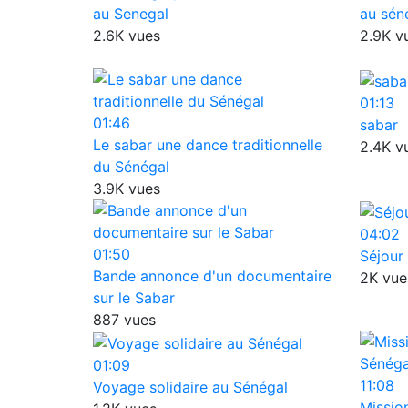
au Senegal
au sén
2.6K vues
2.9K v
01:13
01:46
sabar
Le sabar une dance traditionnelle
2.4K v
du Sénégal
3.9K vues
04:02
01:50
Séjour 
Bande annonce d'un documentaire
2K vue
sur le Sabar
887 vues
01:09
11:08
Voyage solidaire au Sénégal
Missio