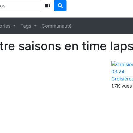
ories
Tags
Communauté
re saisons en time lap
03:24
Croisière
1.7K vues