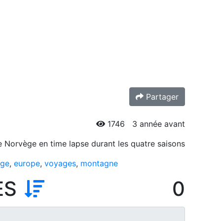
Partager
1746
3 année avant
 Norvège en time lapse durant les quatre saisons
age
,
europe
,
voyages
,
montagne
ES
0