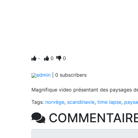
-
0
0
admin
|
0
subscribers
Magnifique video présentant des paysages de
Tags:
norvège
,
scandinavie
,
time lapse
,
pays
COMMENTAIR