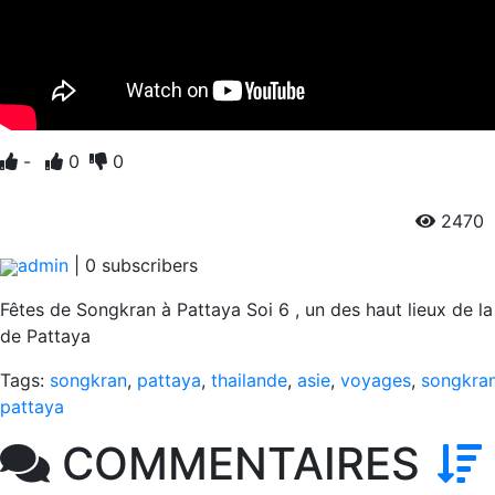
-
0
0
2470
3
admin
|
0
subscribers
Fêtes de Songkran à Pattaya Soi 6 , un des haut lieux de la
de Pattaya
Tags:
songkran
,
pattaya
,
thailande
,
asie
,
voyages
,
songkra
pattaya
COMMENTAIRES