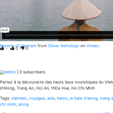
Reverie of Vietnam
from
Oliver Astrologo
on
Vimeo
.
-
0
0
admin
|
0
subscribers
Partez à la découverte des hauts lieux touristiques du Viet
d'Along, Trang An, Hoi An, thDa Hue, Ho Chi Minh
Tags:
vietnam
,
voyages
,
asie
,
hanoi
,
la baie d'along
,
trang 
chi minh
,
along