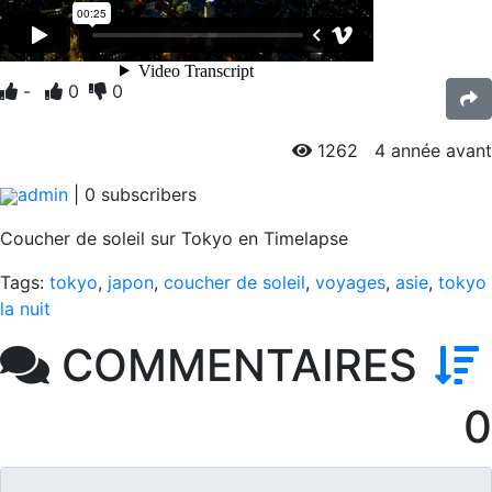
-
0
0
1262
4 année avant
admin
|
0
subscribers
Coucher de soleil sur Tokyo en Timelapse
Tags:
tokyo
,
japon
,
coucher de soleil
,
voyages
,
asie
,
tokyo
la nuit
COMMENTAIRES
0