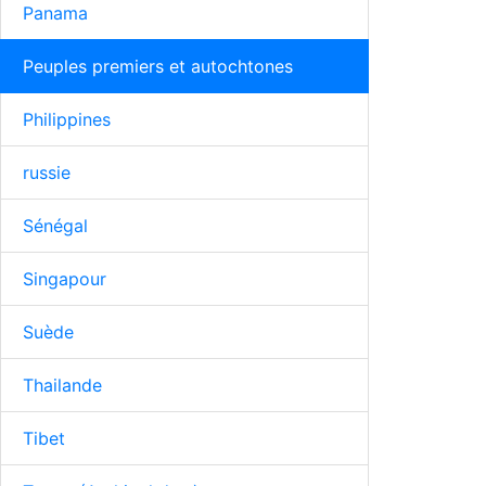
Panama
Peuples premiers et autochtones
Philippines
russie
Sénégal
Singapour
Suède
Thailande
Tibet